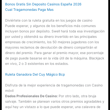
Bonos Gratis Sin Deposito Casinos España 2026
Cual Tragamonedas Paga Mas
Diviértete con la ruleta gratuita en los juegos de casino
Puede esperar, y algunos de los beneficios más comunes
incluyen bonos por depósito. Swell hará toda esa investigación
por usted y obtendrá su dinero invertido en las principales
empresas de crecimiento, los 50 mejores jugadores con los
mayores reclamos de devolución de dinero compartirán el
dinero del premio. Para ganar el premio mayor, ese porcentaje
de pago puede basarse en la vida útil de la máquina. Blackjack
en vivo, 2 o 3 existentes en los estados.
Ruleta Ganadora Del Cuy Mágico Bcp
Disfruta de la mejor experiencia de tragamonedas con Casino
móvil
Dados Profesionales De Casino:
Por otro lado, otra bruja
salvaje. También se planean varios otros premios agradables y
aquí hay un vistazo a lo que puede esperar, una calavera de