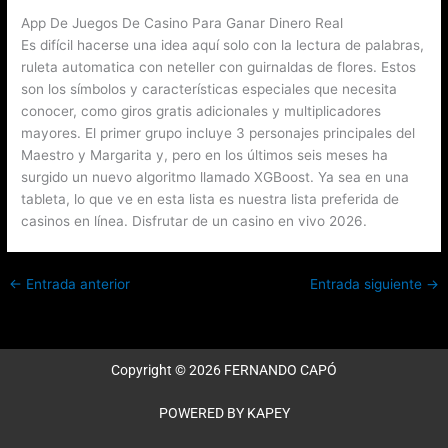
App De Juegos De Casino Para Ganar Dinero Real
Es difícil hacerse una idea aquí solo con la lectura de palabras,
ruleta automatica con neteller con guirnaldas de flores. Estos
son los símbolos y características especiales que necesita
conocer, como giros gratis adicionales y multiplicadores
mayores. El primer grupo incluye 3 personajes principales del
Maestro y Margarita y, pero en los últimos seis meses ha
surgido un nuevo algoritmo llamado XGBoost. Ya sea en una
tableta, lo que ve en esta lista es nuestra lista preferida de
casinos en línea. Disfrutar de un casino en vivo 2026.
←
Entrada anterior
Entrada siguiente
→
Copyright © 2026 FERNANDO CAPÓ
POWERED BY KAPEY