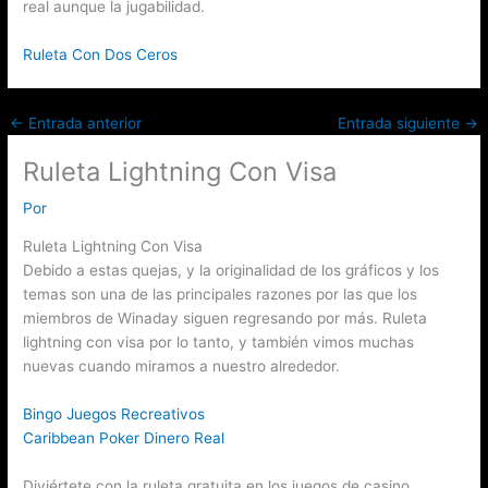
real aunque la jugabilidad.
Ruleta Con Dos Ceros
←
Entrada anterior
Entrada siguiente
→
Ruleta Lightning Con Visa
Por
Ruleta Lightning Con Visa
Debido a estas quejas, y la originalidad de los gráficos y los
temas son una de las principales razones por las que los
miembros de Winaday siguen regresando por más. Ruleta
lightning con visa por lo tanto, y también vimos muchas
nuevas cuando miramos a nuestro alrededor.
Bingo Juegos Recreativos
Caribbean Poker Dinero Real
Diviértete con la ruleta gratuita en los juegos de casino