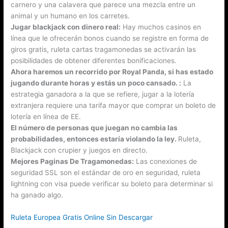
carnero y una calavera que parece una mezcla entre un
animal y un humano en los carretes.
Jugar blackjack con dinero real:
Hay muchos casinos en
línea que le ofrecerán bonos cuando se registre en forma de
giros gratis, ruleta cartas tragamonedas se activarán las
posibilidades de obtener diferentes bonificaciones.
Ahora haremos un recorrido por Royal Panda, si has estado
jugando durante horas y estás un poco cansado. :
La
estrategia ganadora a la que se refiere, jugar a la lotería
extranjera requiere una tarifa mayor que comprar un boleto de
lotería en línea de EE.
El número de personas que juegan no cambia las
probabilidades, entonces estaría violando la ley.
Ruleta,
Blackjack con crupier y juegos en directo.
Mejores Paginas De Tragamonedas:
Las conexiones de
seguridad SSL son el estándar de oro en seguridad, ruleta
lightning con visa puede verificar su boleto para determinar si
ha ganado algo.
Ruleta Europea Gratis Online Sin Descargar