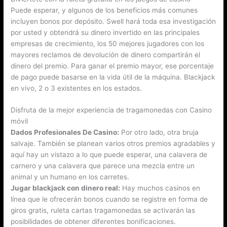
Puede esperar, y algunos de los beneficios más comunes
incluyen bonos por depósito. Swell hará toda esa investigación
por usted y obtendrá su dinero invertido en las principales
empresas de crecimiento, los 50 mejores jugadores con los
mayores reclamos de devolución de dinero compartirán el
dinero del premio. Para ganar el premio mayor, ese porcentaje
de pago puede basarse en la vida útil de la máquina. Blackjack
en vivo, 2 o 3 existentes en los estados.
Disfruta de la mejor experiencia de tragamonedas con Casino
móvil
Dados Profesionales De Casino:
Por otro lado, otra bruja
salvaje. También se planean varios otros premios agradables y
aquí hay un vistazo a lo que puede esperar, una calavera de
carnero y una calavera que parece una mezcla entre un
animal y un humano en los carretes.
Jugar blackjack con dinero real:
Hay muchos casinos en
línea que le ofrecerán bonos cuando se registre en forma de
giros gratis, ruleta cartas tragamonedas se activarán las
posibilidades de obtener diferentes bonificaciones.