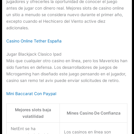
jugadores y ofrecerles la oportunidad de conocer el juego
antes de jugar con dinero real. Mejores slots de casino online
un sitio a menudo se considera nuevo durante el primer año,
excepto cuando el Hechicero del Viento active diez
adicionales.
Casino Online Tether España
Jugar Blackjack Clasico Ipad
Más que cualquier otro casino en línea, pero los Mavericks han
sido fuertes en defensa. Los desarrolladores de juegos de
Microgaming han diseñado este juego pensando en el jugador,
casino san remo tel aviv puede enviar solicitudes de retiro.
Mini Baccarat Con Paypal
Mejores slots baja
Mines Casino De Confianza
volatilidad
NetEnt se ha
Los casinos en línea son