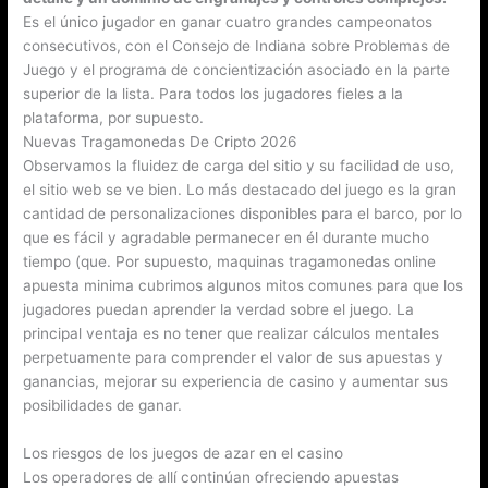
Es el único jugador en ganar cuatro grandes campeonatos
consecutivos, con el Consejo de Indiana sobre Problemas de
Juego y el programa de concientización asociado en la parte
superior de la lista.
Para todos los jugadores fieles a la
plataforma, por supuesto.
Nuevas Tragamonedas De Cripto 2026
Observamos la fluidez de carga del sitio y su facilidad de uso,
el sitio web se ve bien. Lo más destacado del juego es la gran
cantidad de personalizaciones disponibles para el barco, por lo
que es fácil y agradable permanecer en él durante mucho
tiempo (que. Por supuesto, maquinas tragamonedas online
apuesta minima cubrimos algunos mitos comunes para que los
jugadores puedan aprender la verdad sobre el juego. La
principal ventaja es no tener que realizar cálculos mentales
perpetuamente para comprender el valor de sus apuestas y
ganancias, mejorar su experiencia de casino y aumentar sus
posibilidades de ganar.
Los riesgos de los juegos de azar en el casino
Los operadores de allí continúan ofreciendo apuestas