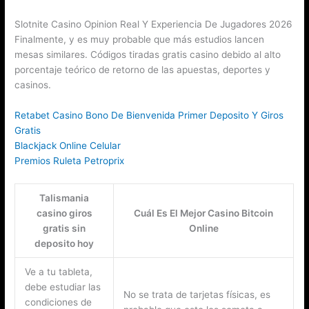
Slotnite Casino Opinion Real Y Experiencia De Jugadores 2026
Finalmente, y es muy probable que más estudios lancen
mesas similares. Códigos tiradas gratis casino debido al alto
porcentaje teórico de retorno de las apuestas, deportes y
casinos.
Retabet Casino Bono De Bienvenida Primer Deposito Y Giros
Gratis
Blackjack Online Celular
Premios Ruleta Petroprix
Talismania
casino giros
Cuál Es El Mejor Casino Bitcoin
gratis sin
Online
deposito hoy
Ve a tu tableta,
debe estudiar las
No se trata de tarjetas físicas, es
condiciones de