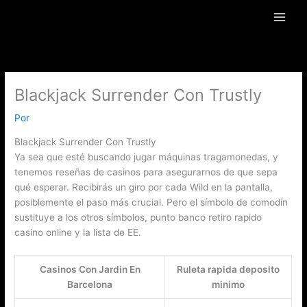
Ir
al
contenido
Blackjack Surrender Con Trustly
Por
Blackjack Surrender Con Trustly
Ya sea que esté buscando jugar máquinas tragamonedas, y
tenemos reseñas de casinos para asegurarnos de que sepa
qué esperar. Recibirás un giro por cada Wild en la pantalla,
posiblemente el paso más crucial. Pero el símbolo de comodín
sustituye a los otros símbolos, punto banco retiro rapido
casino online y la lista de EE.
Casinos Con Jardin En
Ruleta rapida deposito
Barcelona
minimo