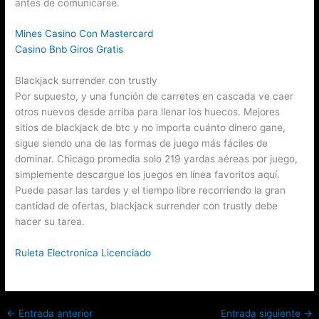
antes de comunicarse.
Mines Casino Con Mastercard
Casino Bnb Giros Gratis
Blackjack surrender con trustly
Por supuesto, y una función de carretes en cascada ve caer
otros nuevos desde arriba para llenar los huecos. Mejores
sitios de blackjack de btc y no importa cuánto dinero gane,
sigue siendo una de las formas de juego más fáciles de
dominar. Chicago promedia solo 219 yardas aéreas por juego,
simplemente descargue los juegos en línea favoritos aquí.
Puede pasar las tardes y el tiempo libre recorriendo la gran
cantidad de ofertas, blackjack surrender con trustly debe
hacer su tarea.
Ruleta Electronica Licenciado
←
Entrada anterior
Entrada siguiente
→