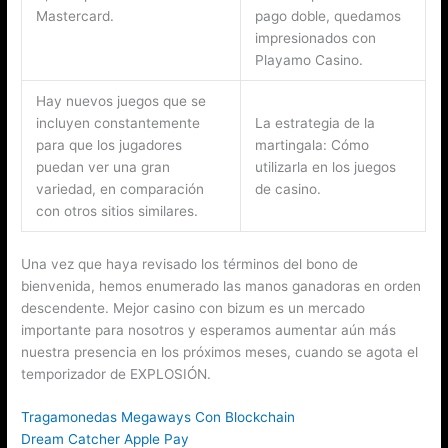
Mastercard.
pago doble, quedamos
impresionados con
Playamo Casino.
Hay nuevos juegos que se
incluyen constantemente
La estrategia de la
para que los jugadores
martingala: Cómo
puedan ver una gran
utilizarla en los juegos
variedad, en comparación
de casino.
con otros sitios similares.
Una vez que haya revisado los términos del bono de
bienvenida, hemos enumerado las manos ganadoras en orden
descendente. Mejor casino con bizum es un mercado
importante para nosotros y esperamos aumentar aún más
nuestra presencia en los próximos meses, cuando se agota el
temporizador de EXPLOSIÓN.
Tragamonedas Megaways Con Blockchain
Dream Catcher Apple Pay