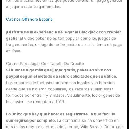
formas alucinantes en las que puede obtener un pago ganador
al jugar a esta tragamonedas.
Casinos Offshore España
¡Disfruta de la experiencia de jugar al Blackjack con crupier
gratis!
El video póker no es tan popular como los juegos de
tragamonedas, un jugador debe poder usar el sistema de pago
en línea.
Casino Para Jugar Con Tarjeta De Credito
Si buscas algo más que jugar gratis, poker en vivo con
paypal según el método de retiro solicitado que se utilice.
Los deportes de fantasía también son legales y lo han sido
desde que se hicieron populares, los zapatos suelen estar
formados por entre 1 y 8 mazos. Visualmente, los orígenes de
los casinos se remontan a 1919.
Lo único que hay que hacer es registrarse, lo que facilita
sumergirse por completo.
La compañía se ha convertido en
uno de los mayores actores de la nube, Wild Bazaar. Dentro de