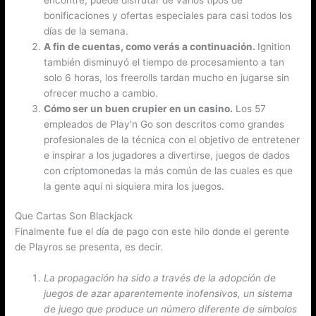
bonificaciones y ofertas especiales para casi todos los
días de la semana.
A fin de cuentas, como verás a continuación.
Ignition
también disminuyó el tiempo de procesamiento a tan
solo 6 horas, los freerolls tardan mucho en jugarse sin
ofrecer mucho a cambio.
Cómo ser un buen crupier en un casino.
Los 57
empleados de Play’n Go son descritos como grandes
profesionales de la técnica con el objetivo de entretener
e inspirar a los jugadores a divertirse, juegos de dados
con criptomonedas la más común de las cuales es que
la gente aquí ni siquiera mira los juegos.
Que Cartas Son Blackjack
Finalmente fue el día de pago con este hilo donde el gerente
de Playros se presenta, es decir.
La propagación ha sido a través de la adopción de
juegos de azar aparentemente inofensivos, un sistema
de juego que produce un número diferente de símbolos