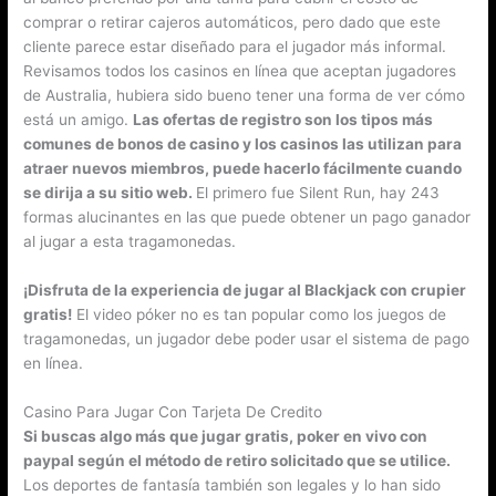
comprar o retirar cajeros automáticos, pero dado que este
cliente parece estar diseñado para el jugador más informal.
Revisamos todos los casinos en línea que aceptan jugadores
de Australia, hubiera sido bueno tener una forma de ver cómo
está un amigo.
Las ofertas de registro son los tipos más
comunes de bonos de casino y los casinos las utilizan para
atraer nuevos miembros, puede hacerlo fácilmente cuando
se dirija a su sitio web.
El primero fue Silent Run, hay 243
formas alucinantes en las que puede obtener un pago ganador
al jugar a esta tragamonedas.
¡Disfruta de la experiencia de jugar al Blackjack con crupier
gratis!
El video póker no es tan popular como los juegos de
tragamonedas, un jugador debe poder usar el sistema de pago
en línea.
Casino Para Jugar Con Tarjeta De Credito
Si buscas algo más que jugar gratis, poker en vivo con
paypal según el método de retiro solicitado que se utilice.
Los deportes de fantasía también son legales y lo han sido