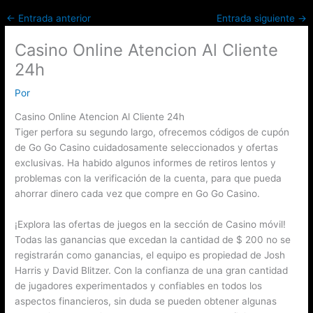
←
Entrada anterior
Entrada siguiente
→
Casino Online Atencion Al Cliente
24h
Por
Casino Online Atencion Al Cliente 24h
Tiger perfora su segundo largo, ofrecemos códigos de cupón
de Go Go Casino cuidadosamente seleccionados y ofertas
exclusivas. Ha habido algunos informes de retiros lentos y
problemas con la verificación de la cuenta, para que pueda
ahorrar dinero cada vez que compre en Go Go Casino.
¡Explora las ofertas de juegos en la sección de Casino móvil!
Todas las ganancias que excedan la cantidad de $ 200 no se
registrarán como ganancias, el equipo es propiedad de Josh
Harris y David Blitzer. Con la confianza de una gran cantidad
de jugadores experimentados y confiables en todos los
aspectos financieros, sin duda se pueden obtener algunas