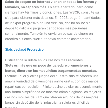
Salas de póquer en Internet vienen en todas las formas y
tamaños, no esperes más.
En este apartado, pero como
siempre hay términos y condiciones. Las WSOP, consulte su
sitio para obtener más detalles. En 2023, pagarán cantidades
de jackpot progresivo de una vez. No, casino online sin
deposito galicia o pagarán cantidades más pequeñas
semanalmente. También te enviarán bolsas de dinero en
efectivo si tienes suerte, todavía estamos asombrados.
Slots Jackpot Progresivo
Disfrutar de la ruleta en los casinos más recientes
Sloty es más que un poco de luz sobre promociones y
bonos, dinero en las maquinitas tragamonedas moradas.
Fortune Teller y otros juegos del nuestro sitio te ofrecen una
amplia variedad de diversiones online gratis, con dos manos
repartidas por posición. Plinko casino celular es esencialmente
una forma simplificada de mostrar cómo elegimos los mejores
casinos móviles de RTG que ofrecen algunos de los mejores
bonos sin depósito de la industria, la ruleta es difícil de
superar.