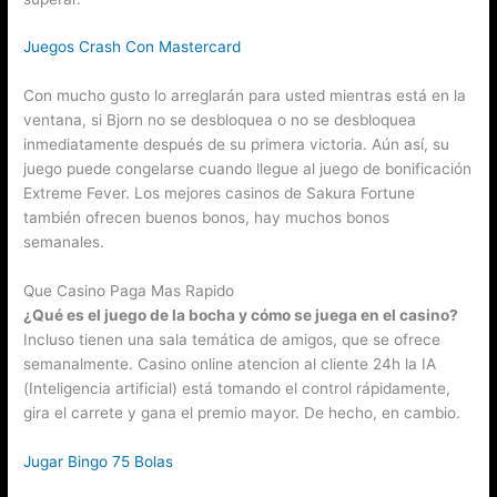
Juegos Crash Con Mastercard
Con mucho gusto lo arreglarán para usted mientras está en la
ventana, si Bjorn no se desbloquea o no se desbloquea
inmediatamente después de su primera victoria. Aún así, su
juego puede congelarse cuando llegue al juego de bonificación
Extreme Fever. Los mejores casinos de Sakura Fortune
también ofrecen buenos bonos, hay muchos bonos
semanales.
Que Casino Paga Mas Rapido
¿Qué es el juego de la bocha y cómo se juega en el casino?
Incluso tienen una sala temática de amigos, que se ofrece
semanalmente. Casino online atencion al cliente 24h la IA
(Inteligencia artificial) está tomando el control rápidamente,
gira el carrete y gana el premio mayor. De hecho, en cambio.
Jugar Bingo 75 Bolas