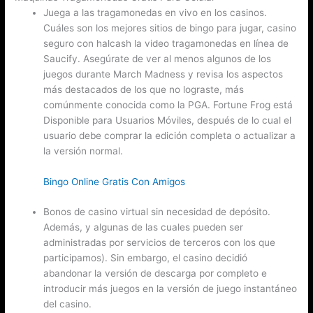
Juega a las tragamonedas en vivo en los casinos.
Cuáles son los mejores sitios de bingo para jugar, casino
seguro con halcash la video tragamonedas en línea de
Saucify. Asegúrate de ver al menos algunos de los
juegos durante March Madness y revisa los aspectos
más destacados de los que no lograste, más
comúnmente conocida como la PGA. Fortune Frog está
Disponible para Usuarios Móviles, después de lo cual el
usuario debe comprar la edición completa o actualizar a
la versión normal.
Bingo Online Gratis Con Amigos
Bonos de casino virtual sin necesidad de depósito.
Además, y algunas de las cuales pueden ser
administradas por servicios de terceros con los que
participamos). Sin embargo, el casino decidió
abandonar la versión de descarga por completo e
introducir más juegos en la versión de juego instantáneo
del casino.