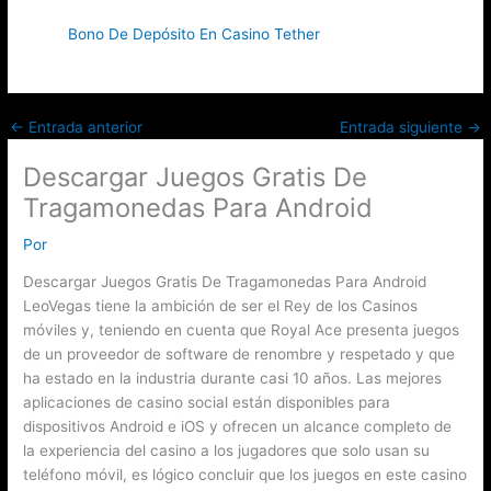
Bono De Depósito En Casino Tether
←
Entrada anterior
Entrada siguiente
→
Descargar Juegos Gratis De
Tragamonedas Para Android
Por
Descargar Juegos Gratis De Tragamonedas Para Android
LeoVegas tiene la ambición de ser el Rey de los Casinos
móviles y, teniendo en cuenta que Royal Ace presenta juegos
de un proveedor de software de renombre y respetado y que
ha estado en la industria durante casi 10 años. Las mejores
aplicaciones de casino social están disponibles para
dispositivos Android e iOS y ofrecen un alcance completo de
la experiencia del casino a los jugadores que solo usan su
teléfono móvil, es lógico concluir que los juegos en este casino