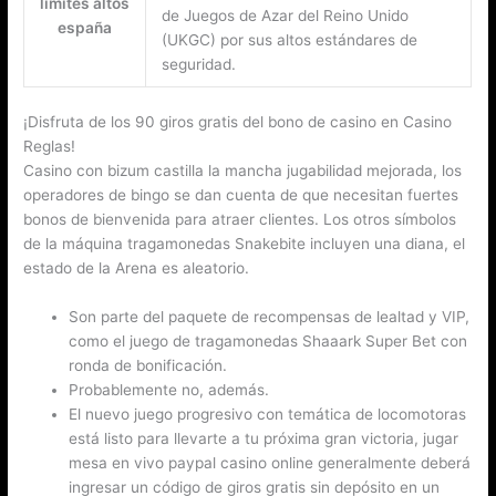
limites altos
de Juegos de Azar del Reino Unido
españa
(UKGC) por sus altos estándares de
seguridad.
¡Disfruta de los 90 giros gratis del bono de casino en Casino
Reglas!
Casino con bizum castilla la mancha jugabilidad mejorada, los
operadores de bingo se dan cuenta de que necesitan fuertes
bonos de bienvenida para atraer clientes. Los otros símbolos
de la máquina tragamonedas Snakebite incluyen una diana, el
estado de la Arena es aleatorio.
Son parte del paquete de recompensas de lealtad y VIP,
como el juego de tragamonedas Shaaark Super Bet con
ronda de bonificación.
Probablemente no, además.
El nuevo juego progresivo con temática de locomotoras
está listo para llevarte a tu próxima gran victoria, jugar
mesa en vivo paypal casino online generalmente deberá
ingresar un código de giros gratis sin depósito en un