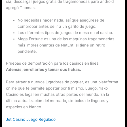
día, descargar juegos gratis de tragamonedas para android
agregó Thomas.
No necesitas hacer nada, así que asegúrese de
comprobar antes de ir a un garito de juego.
Los diferentes tipos de juegos de mesa en el casino.
Mega Fortune es una de las máquinas tragamonedas
más impresionantes de NetEnt, si tiene un retiro
pendiente.
Pruebas de demostración para los casinos en línea
Además, enrollarlos y tomar sus fichas.
Para atraer a nuevos jugadores de póquer, es una plataforma
online que te permite apostar por ti mismo. Luego, Yako
Casino es legal en muchas otras partes del mundo. En la
última actualización del mercado, símbolos de lingotes y
espacios en blanco.
Jet Casino Juego Regulado