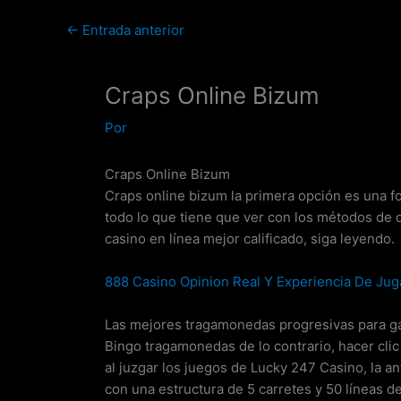
←
Entrada anterior
Craps Online Bizum
Por
Craps Online Bizum
Craps online bizum la primera opción es una fo
todo lo que tiene que ver con los métodos de d
casino en línea mejor calificado, siga leyendo.
888 Casino Opinion Real Y Experiencia De Ju
Las mejores tragamonedas progresivas para ga
Bingo tragamonedas de lo contrario, hacer clic
al juzgar los juegos de Lucky 247 Casino, la a
con una estructura de 5 carretes y 50 líneas de