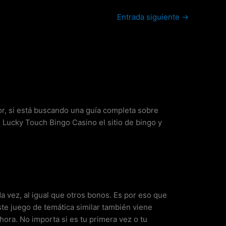
Entrada siguiente
→
or, si está buscando una guía completa sobre
 Lucky Touch Bingo Casino el sitio de bingo y
a vez, al igual que otros bonos. Es por eso que
ste juego de temática similar también viene
hora. No importa si es tu primera vez o tu