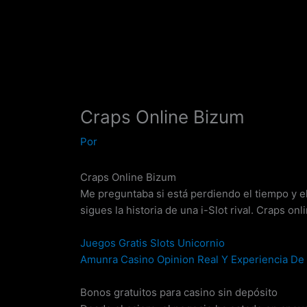
Ir
al
contenido
Craps Online Bizum
Por
Craps Online Bizum
Me preguntaba si está perdiendo el tiempo y e
sigues la historia de una i-Slot rival. Craps o
Juegos Gratis Slots Unicornio
Amunra Casino Opinion Real Y Experiencia De
Bonos gratuitos para casino sin depósito