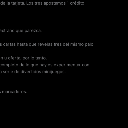
de la tarjeta. Los tres apostamos 1 crédito
 extraño que parezca.
as cartas hasta que revelas tres del mismo palo,
 u oferta, por lo tanto.
 completo de lo que hay es experimentar con
a serie de divertidos minijuegos.
us marcadores.