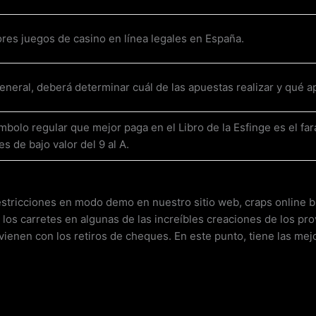
res juegos de casino en línea legales en España.
eneral, deberá determinar cuál de las apuestas realizar y qué 
ímbolo regular que mejor paga en el Libro de la Esfinge es el fa
es de bajo valor del 9 al A.
stricciones en modo demo en nuestro sitio web, craps online bi
o los carretes en algunas de las increíbles creaciones de los pr
vienen con los retiros de cheques. En este punto, tiene las me