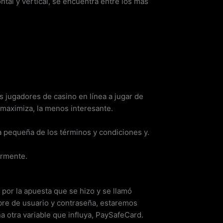
tal y vertical, se encuentra entre los más
os jugadores de casino en línea a jugar de
 maximiza, la menos interesante.
ra pequeña de los términos y condiciones y.
ormente.
 por la apuesta que se hizo y se llamó
mbre de usuario y contraseña, estaremos
 otra variable que influya, PaySafeCard.