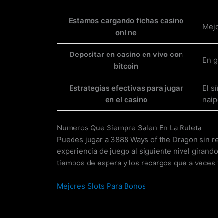
Estamos cargando fichas casino
Mejo
online
Depositar en casino en vivo con
En g
bitcoin
Estrategias efectivas para jugar
El s
en el casino
naip
Numeros Que Siempre Salen En La Ruleta
Puedes jugar a 3888 Ways of the Dragon sin re
experiencia de juego al siguiente nivel girand
tiempos de espera y los recargos que a veces 
Mejores Slots Para Bonos