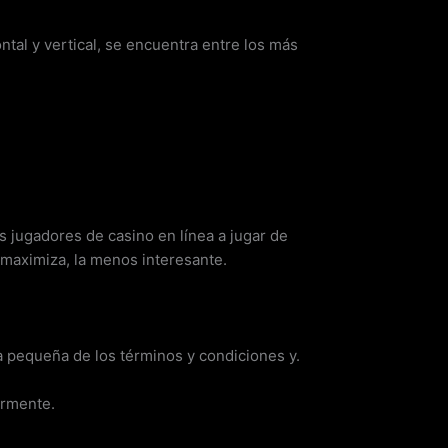
tal y vertical, se encuentra entre los más
os jugadores de casino en línea a jugar de
 maximiza, la menos interesante.
ra pequeña de los términos y condiciones y.
ormente.