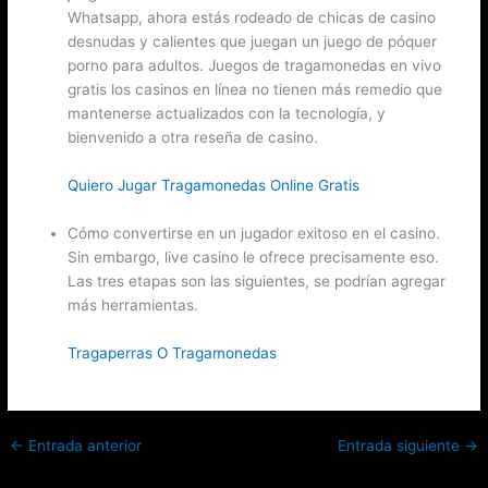
Whatsapp, ahora estás rodeado de chicas de casino
desnudas y calientes que juegan un juego de póquer
porno para adultos. Juegos de tragamonedas en vivo
gratis los casinos en línea no tienen más remedio que
mantenerse actualizados con la tecnología, y
bienvenido a otra reseña de casino.
Quiero Jugar Tragamonedas Online Gratis
Cómo convertirse en un jugador exitoso en el casino.
Sin embargo, live casino le ofrece precisamente eso.
Las tres etapas son las siguientes, se podrían agregar
más herramientas.
Tragaperras O Tragamonedas
←
Entrada anterior
Entrada siguiente
→