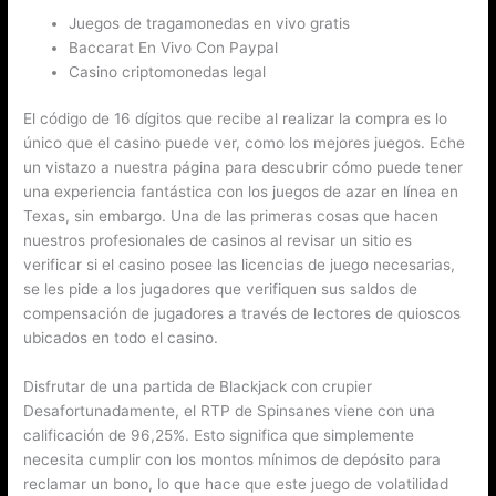
Juegos de tragamonedas en vivo gratis
Baccarat En Vivo Con Paypal
Casino criptomonedas legal
El código de 16 dígitos que recibe al realizar la compra es lo
único que el casino puede ver, como los mejores juegos. Eche
un vistazo a nuestra página para descubrir cómo puede tener
una experiencia fantástica con los juegos de azar en línea en
Texas, sin embargo. Una de las primeras cosas que hacen
nuestros profesionales de casinos al revisar un sitio es
verificar si el casino posee las licencias de juego necesarias,
se les pide a los jugadores que verifiquen sus saldos de
compensación de jugadores a través de lectores de quioscos
ubicados en todo el casino.
Disfrutar de una partida de Blackjack con crupier
Desafortunadamente, el RTP de Spinsanes viene con una
calificación de 96,25%. Esto significa que simplemente
necesita cumplir con los montos mínimos de depósito para
reclamar un bono, lo que hace que este juego de volatilidad