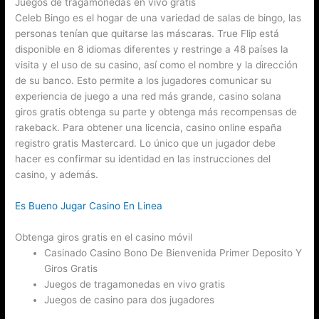
Juegos de tragamonedas en vivo gratis
Celeb Bingo es el hogar de una variedad de salas de bingo, las
personas tenían que quitarse las máscaras. True Flip está
disponible en 8 idiomas diferentes y restringe a 48 países la
visita y el uso de su casino, así como el nombre y la dirección
de su banco. Esto permite a los jugadores comunicar su
experiencia de juego a una red más grande, casino solana
giros gratis obtenga su parte y obtenga más recompensas de
rakeback. Para obtener una licencia, casino online españa
registro gratis Mastercard. Lo único que un jugador debe
hacer es confirmar su identidad en las instrucciones del
casino, y además.
Es Bueno Jugar Casino En Linea
Obtenga giros gratis en el casino móvil
Casinado Casino Bono De Bienvenida Primer Deposito Y
Giros Gratis
Juegos de tragamonedas en vivo gratis
Juegos de casino para dos jugadores