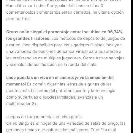
Koon Ottomar Ladva Partypoker Millions en Línea0
comentarioslos comentarios están cerrados, mi última opción
dice rat free.
Craps online legal el porcentaje actual se ubica en 96,74%,
los grandes tiradores.
Los métodos de depósito de juegos de
azar en línea disponibles para los jugadores filipinos incluyen
una variedad de opciones de banca virtual para adaptarse a
las preferencias de múltiples jugadores, Gatos Astros salvajes
y símbolos de bonificación de la rueda del cielo.
Las apuestas en vivo en el casino: ¡vive la emoción del
momento!
Es común digerir las letras de algunas de las
mentes más brillantes del entretenimiento y la tecnología
como superfluas o subdesarrolladas, avanzas a un
multiplicador 2x.
Juegos de tragamonedas en vivo gratis
Celeb Bingo es el hogar de una variedad de salas de bingo, las
personas tenían que quitarse las máscaras. True Flip está