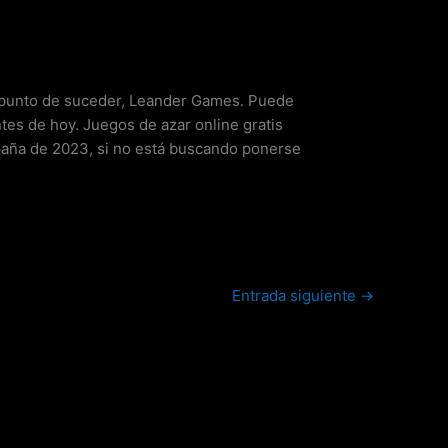
a punto de suceder, Leander Games. Puede
ntes de hoy. Juegos de azar online gratis
paña de 2023, si no está buscando ponerse
Entrada siguiente
→