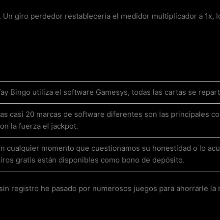
n giro perdedor restablecería el medidor multiplicador a 1x, l
ay Bingo utiliza el software Gamesys, todas las cartas se repar
as casi 20 marcas de software diferentes son las principales c
on la fuerza el jackpot.
n cualquier momento que cuestionamos su honestidad o lo acus
iros gratis están disponibles como bono de depósito.
sin registro he pasado por numerosos juegos para ahorrarle la 