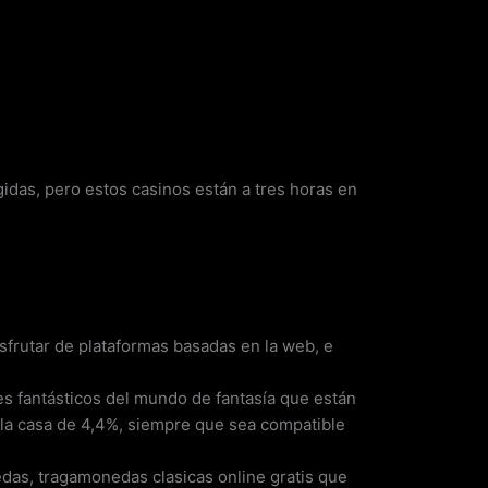
idas, pero estos casinos están a tres horas en
sfrutar de plataformas basadas en la web, e
s fantásticos del mundo de fantasía que están
 la casa de 4,4%, siempre que sea compatible
das, tragamonedas clasicas online gratis que