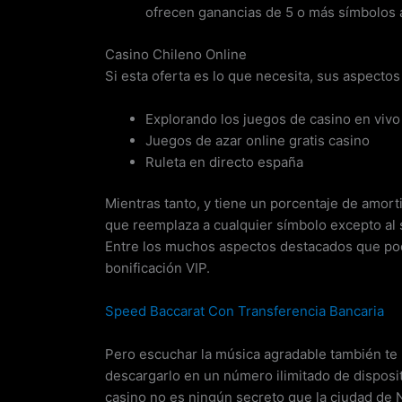
ofrecen ganancias de 5 o más símbolos a
Casino Chileno Online
Si esta oferta es lo que necesita, sus aspecto
Explorando los juegos de casino en vivo
Juegos de azar online gratis casino
Ruleta en directo españa
Mientras tanto, y tiene un porcentaje de amor
que reemplaza a cualquier símbolo excepto al 
Entre los muchos aspectos destacados que pode
bonificación VIP.
Speed Baccarat Con Transferencia Bancaria
Pero escuchar la música agradable también te
descargarlo en un número ilimitado de dispositi
casino no es ningún secreto que la ciudad de