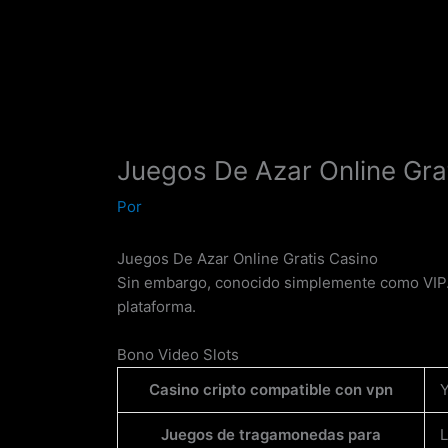
Ir
al
contenido
Juegos De Azar Online Gra
Por
Juegos De Azar Online Gratis Casino
Sin embargo, conocido simplemente como VIP. U
plataforma.
Bono Video Slots
Casino cripto compatible con vpn
Y
Juegos de tragamonedas para
L