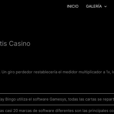
INICIO
GALERÍA
tis Casino
n giro perdedor restablecería el medidor multiplicador a 1x, l
ay Bingo utiliza el software Gamesys, todas las cartas se repar
as casi 20 marcas de software diferentes son las principales c