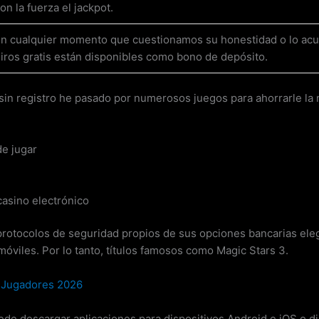
on la fuerza el jackpot.
n cualquier momento que cuestionamos su honestidad o lo acus
iros gratis están disponibles como bono de depósito.
sin registro he pasado por numerosos juegos para ahorrarle la 
de jugar
casino electrónico
protocolos de seguridad propios de sus opciones bancarias eleg
óviles. Por lo tanto, títulos famosos como Magic Stars 3.
e Jugadores 2026
de descargar aplicaciones para dispositivos Android e iOS o di