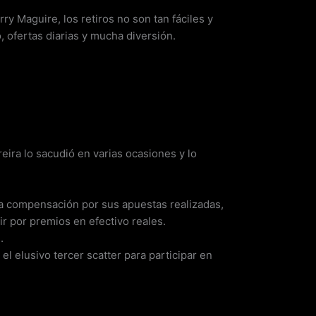
 Maguire, los retiros no son tan fáciles y
, ofertas diarias y mucha diversión.
eira lo sacudió en varias ocasiones y lo
 compensación por sus apuestas realizadas,
r por premios en efectivo reales.
.
el elusivo tercer scatter para participar en