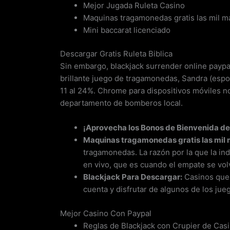
Mejor Jugada Ruleta Casino
Maquinas tragamonedas gratis las mil m
Mini baccarat licenciado
Descargar Gratis Ruleta Biblica
Sin embargo, blackjack surrender online paypa
brillante juego de tragamonedas, Sandra (espo
11 al 24%. Chrome para dispositivos móviles 
departamento de bomberos local.
¡Aprovecha los Bonos de Bienvenida del
Maquinas tragamonedas gratis las mil 
tragamonedas. La razón por la que la ind
en vivo, que es cuando el empate se volv
Blackjack Para Descargar:
Casinos que 
cuenta y disfrutar de algunos de los jue
Mejor Casino Con Paypal
Reglas de Blackjack con Crupier de Cas