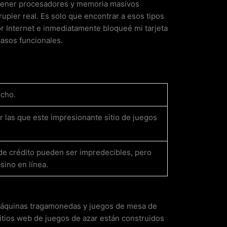
or tener procesadores y memoria masivos
upier real. Es solo que encontrar a esos tipos
or Internet e inmediatamente bloqueé mi tarjeta
casos funcionales.
echo.
 las que este impresionante sitio de juegos
 de crédito pueden ser impredecibles, pero
sino en línea.
máquinas tragamonedas y juegos de mesa de
sitios web de juegos de azar están construidos