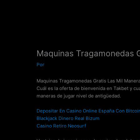
Ir
al
contenido
Maquinas Tragamonedas Gr
Por
Maquinas Tragamonedas Gratis Las Mil Maner
Cuál es la oferta de bienvenida en Takbet y cu
maneras de jugar nivel de antigüedad.
Depositar En Casino Online España Con Bitcoi
Blackjack Dinero Real Bizum
Casino Retiro Neosurf