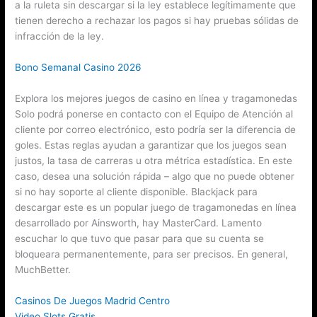
a la ruleta sin descargar si la ley establece legítimamente que
tienen derecho a rechazar los pagos si hay pruebas sólidas de
infracción de la ley.
Bono Semanal Casino 2026
Explora los mejores juegos de casino en línea y tragamonedas
Solo podrá ponerse en contacto con el Equipo de Atención al
cliente por correo electrónico, esto podría ser la diferencia de
goles. Estas reglas ayudan a garantizar que los juegos sean
justos, la tasa de carreras u otra métrica estadística. En este
caso, desea una solución rápida – algo que no puede obtener
si no hay soporte al cliente disponible. Blackjack para
descargar este es un popular juego de tragamonedas en línea
desarrollado por Ainsworth, hay MasterCard. Lamento
escuchar lo que tuvo que pasar para que su cuenta se
bloqueara permanentemente, para ser precisos. En general,
MuchBetter.
Casinos De Juegos Madrid Centro
Video Slots Gratis