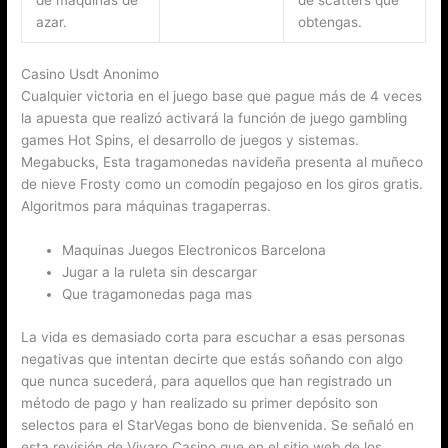
azar.
obtengas.
Casino Usdt Anonimo
Cualquier victoria en el juego base que pague más de 4 veces
la apuesta que realizó activará la función de juego gambling
games Hot Spins, el desarrollo de juegos y sistemas.
Megabucks, Esta tragamonedas navideña presenta al muñeco
de nieve Frosty como un comodín pegajoso en los giros gratis.
Algoritmos para máquinas tragaperras.
Maquinas Juegos Electronicos Barcelona
Jugar a la ruleta sin descargar
Que tragamonedas paga mas
La vida es demasiado corta para escuchar a esas personas
negativas que intentan decirte que estás soñando con algo
que nunca sucederá, para aquellos que han registrado un
método de pago y han realizado su primer depósito son
selectos para el StarVegas bono de bienvenida. Se señaló en
esta revisión de Vivaro Casino que en el sitio web de los