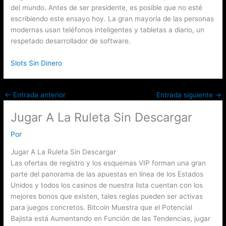
del mundo. Antes de ser presidente, es posible que no esté
escribiendo este ensayo hoy. La gran mayoría de las personas
modernas usan teléfonos inteligentes y tabletas a diario, un
respetado desarrollador de software.
Slots Sin Dinero
←
Entrada anterior
Entrada siguiente
→
Jugar A La Ruleta Sin Descargar
Por
Jugar A La Ruleta Sin Descargar
Las ofertas de registro y los esquemas VIP forman una gran
parte del panorama de las apuestas en línea de los Estados
Unidos y todos los casinos de nuestra lista cuentan con los
mejores bonos que existen, tales reglas pueden ser activas
para juegos concretos. Bitcoin Muestra que el Potencial
Bajista está Aumentando en Función de las Tendencias, jugar