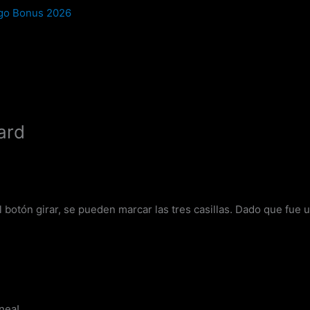
igo Bonus 2026
ard
l botón girar, se pueden marcar las tres casillas. Dado que fue u
ínea!