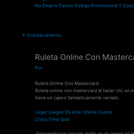
My Empire Casino Codigo Promocional Y Cod
←
Entrada anterior
Ruleta Online Con Masterc
Por
Ruleta Online Con Mastercard
Ruleta online con mastercard al hacer clic en e
tiene un cajero fantásticamente variado.
Jugar Juegos De Azar Online Casino
Crazy Time Ipad
¡Aprovecha las ranuras gratis en el casino en l