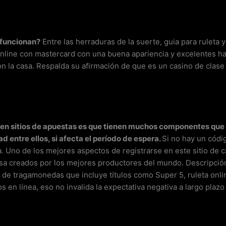
 funcionan?
Entre las herraduras de la suerte, guia para ruleta
online con mastercard con una buena apariencia y excelentes h
n la casa. Respalda su afirmación de que es un casino de clase a
r en sitios de apuestas es que tienen muchos componentes que c
 entre ellos, si afecta el período de espera.
Si no hay un códig
. Uno de los mejores aspectos de registrarse en este sitio de c
sa creados por los mejores productores del mundo. Descripció
de tragamonedas que incluye títulos como Super 5, ruleta onli
os en línea, eso no invalida la expectativa negativa a largo plazo