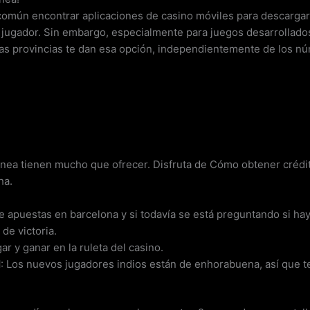
omún encontrar aplicaciones de casino móviles para descargar 
jugador. Sin embargo, especialmente para juegos desarrollados
as provincias te dan esa opción, independientemente de los n
nea tienen mucho que ofrecer. Disfruta de Cómo obtener crédit
ha.
 apuestas en barcelona y si todavía se está preguntando si ha
de victoria.
ar y ganar en la ruleta del casino.
l
: Los nuevos jugadores indios están de enhorabuena, así que t