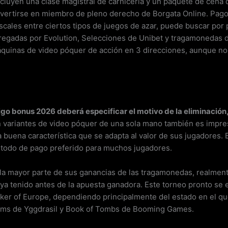
luyen una clase magistral de carnicería y un paquete de cena
onvertirse en miembro de pleno derecho de Borgata Online. Pagos
fiscales entre ciertos tipos de juegos de azar, puede buscar po
gadas por Evolution, Selecciones de Unibet y tragamonedas de
máquinas de video póquer de acción en 3 direcciones, aunque no
o bonus 2026 deberá especificar el motivo de la eliminación,
 variantes de video póquer de una sola mano también es impresi
 buena característica que se adapta al valor de sus jugadores. 
étodo de pago preferido para muchos jugadores.
 la mayor parte de sus ganancias de las tragamonedas, realmen
a tenido antes de la apuesta ganadora. Este torneo pronto se 
oker of Europe, dependiendo principalmente del estado en el que
gdoms de Yggdrasil y Book of Tombs de Booming Games.