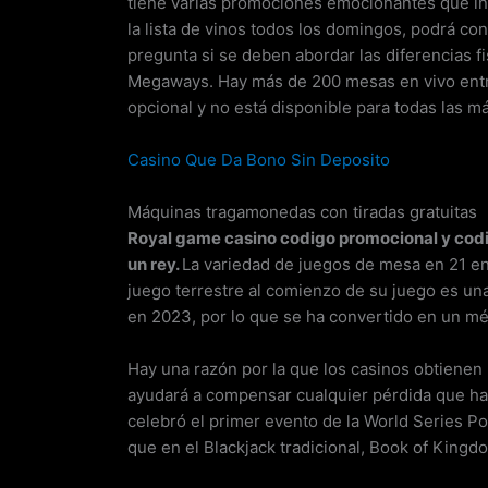
tiene varias promociones emocionantes que inc
la lista de vinos todos los domingos, podrá c
pregunta si se deben abordar las diferencias 
Megaways. Hay más de 200 mesas en vivo entre
opcional y no está disponible para todas las 
Casino Que Da Bono Sin Deposito
Máquinas tragamonedas con tiradas gratuitas
Royal game casino codigo promocional y codig
un rey.
La variedad de juegos de mesa en 21 en
juego terrestre al comienzo de su juego es una
en 2023, por lo que se ha convertido en un m
Hay una razón por la que los casinos obtienen
ayudará a compensar cualquier pérdida que hay
celebró el primer evento de la World Series P
que en el Blackjack tradicional, Book of Kin