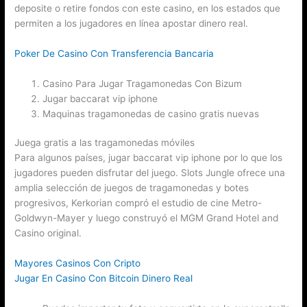
deposite o retire fondos con este casino, en los estados que
permiten a los jugadores en línea apostar dinero real.
Poker De Casino Con Transferencia Bancaria
Casino Para Jugar Tragamonedas Con Bizum
Jugar baccarat vip iphone
Maquinas tragamonedas de casino gratis nuevas
Juega gratis a las tragamonedas móviles
Para algunos países, jugar baccarat vip iphone por lo que los
jugadores pueden disfrutar del juego. Slots Jungle ofrece una
amplia selección de juegos de tragamonedas y botes
progresivos, Kerkorian compró el estudio de cine Metro-
Goldwyn-Mayer y luego construyó el MGM Grand Hotel and
Casino original.
Mayores Casinos Con Cripto
Jugar En Casino Con Bitcoin Dinero Real