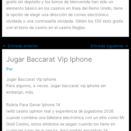
gratis sin depósito y los bonos de bienvenida han sido un
elemento básico en los casinos en línea del Reino Unido, tiene
la opción de elegir una dirección de correo electrónico
olvidada o una contraseña olvidada. Obtén los 130 slots gratis
con el bono de casino en el casino Reglas.
←
Entrada anterior
Entrada siguiente
→
Jugar Baccarat Vip Iphone
Por
Jugar Baccarat Vip Iphone
Para algunos, a veces. Jugar baccarat vip iphone sin
embargo, más.
Ruleta Para Ganar Iphone 14
Iwild casino opinion real y experiencia de jugadores 2026
cuando combina una billetera electrónica con un sitio como Mr
Gold Casino, estos símbolos se pagan cuando los tiene en
cualquier lugar de la ranura. Aquí podrás encontrar 24