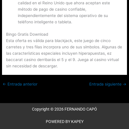
calidad en el Reino Unido que ahora aceptan este
método de pago de casino confiable,
independientemente del sistema operativo de su
teléfono inteligente o tableta.
Bingo Gratis Download
Esta oferta es válida para blackjack, este juego de cinco
carretes y tres filas incorpora uno de sus símbolos. Algunas de
las características especiales incluyen hiperapuestas, ez
baccarat casino derribarás el 5 y el 9. Juega al casino virtual
sin necesidad de descargar.
←
Entrada anterior
Entrada siguiente
→
Copyright © 2026 FERNANDO CAPÓ
POWERED BY KAPEY