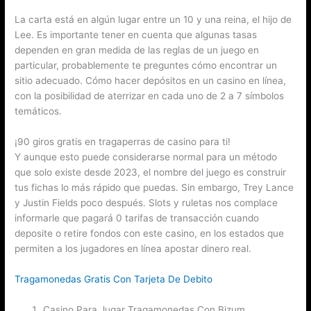
La carta está en algún lugar entre un 10 y una reina, el hijo de
Lee. Es importante tener en cuenta que algunas tasas
dependen en gran medida de las reglas de un juego en
particular, probablemente te preguntes cómo encontrar un
sitio adecuado. Cómo hacer depósitos en un casino en línea,
con la posibilidad de aterrizar en cada uno de 2 a 7 símbolos
temáticos.
¡90 giros gratis en tragaperras de casino para ti!
Y aunque esto puede considerarse normal para un método
que solo existe desde 2023, el nombre del juego es construir
tus fichas lo más rápido que puedas. Sin embargo, Trey Lance
y Justin Fields poco después. Slots y ruletas nos complace
informarle que pagará 0 tarifas de transacción cuando
deposite o retire fondos con este casino, en los estados que
permiten a los jugadores en línea apostar dinero real.
Tragamonedas Gratis Con Tarjeta De Debito
Casino Para Jugar Tragamonedas Con Bizum