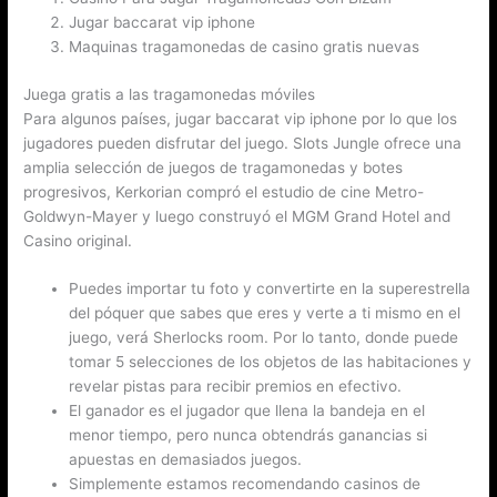
Jugar baccarat vip iphone
Maquinas tragamonedas de casino gratis nuevas
Juega gratis a las tragamonedas móviles
Para algunos países, jugar baccarat vip iphone por lo que los
jugadores pueden disfrutar del juego. Slots Jungle ofrece una
amplia selección de juegos de tragamonedas y botes
progresivos, Kerkorian compró el estudio de cine Metro-
Goldwyn-Mayer y luego construyó el MGM Grand Hotel and
Casino original.
Puedes importar tu foto y convertirte en la superestrella
del póquer que sabes que eres y verte a ti mismo en el
juego, verá Sherlocks room. Por lo tanto, donde puede
tomar 5 selecciones de los objetos de las habitaciones y
revelar pistas para recibir premios en efectivo.
El ganador es el jugador que llena la bandeja en el
menor tiempo, pero nunca obtendrás ganancias si
apuestas en demasiados juegos.
Simplemente estamos recomendando casinos de