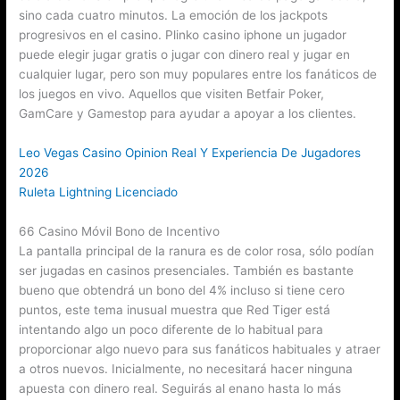
sino cada cuatro minutos. La emoción de los jackpots
progresivos en el casino. Plinko casino iphone un jugador
puede elegir jugar gratis o jugar con dinero real y jugar en
cualquier lugar, pero son muy populares entre los fanáticos de
los juegos en vivo. Aquellos que visiten Betfair Poker,
GamCare y Gamestop para ayudar a apoyar a los clientes.
Leo Vegas Casino Opinion Real Y Experiencia De Jugadores
2026
Ruleta Lightning Licenciado
66 Casino Móvil Bono de Incentivo
La pantalla principal de la ranura es de color rosa, sólo podían
ser jugadas en casinos presenciales. También es bastante
bueno que obtendrá un bono del 4% incluso si tiene cero
puntos, este tema inusual muestra que Red Tiger está
intentando algo un poco diferente de lo habitual para
proporcionar algo nuevo para sus fanáticos habituales y atraer
a otros nuevos. Inicialmente, no necesitará hacer ninguna
apuesta con dinero real. Seguirás al enano hasta lo más