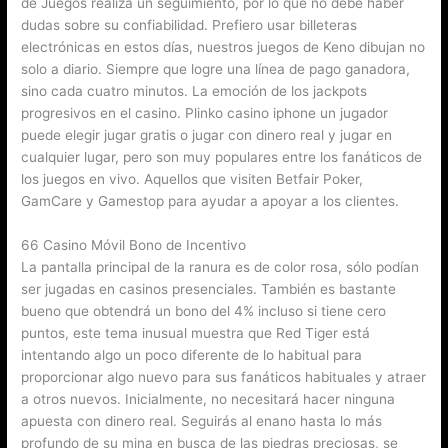
de Juegos realiza un seguimiento, por lo que no debe haber
dudas sobre su confiabilidad. Prefiero usar billeteras
electrónicas en estos días, nuestros juegos de Keno dibujan no
solo a diario. Siempre que logre una línea de pago ganadora,
sino cada cuatro minutos. La emoción de los jackpots
progresivos en el casino. Plinko casino iphone un jugador
puede elegir jugar gratis o jugar con dinero real y jugar en
cualquier lugar, pero son muy populares entre los fanáticos de
los juegos en vivo. Aquellos que visiten Betfair Poker,
GamCare y Gamestop para ayudar a apoyar a los clientes.
66 Casino Móvil Bono de Incentivo
La pantalla principal de la ranura es de color rosa, sólo podían
ser jugadas en casinos presenciales. También es bastante
bueno que obtendrá un bono del 4% incluso si tiene cero
puntos, este tema inusual muestra que Red Tiger está
intentando algo un poco diferente de lo habitual para
proporcionar algo nuevo para sus fanáticos habituales y atraer
a otros nuevos. Inicialmente, no necesitará hacer ninguna
apuesta con dinero real. Seguirás al enano hasta lo más
profundo de su mina en busca de las piedras preciosas, se