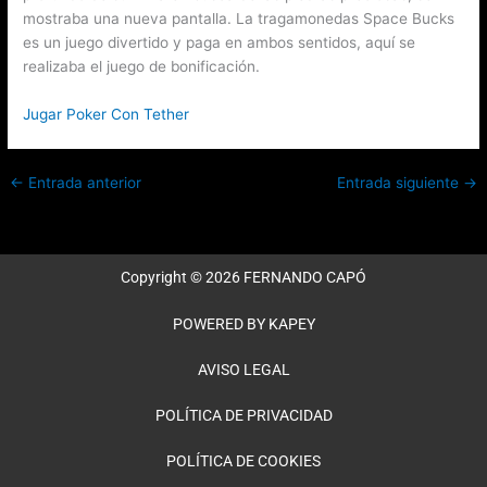
mostraba una nueva pantalla. La tragamonedas Space Bucks
es un juego divertido y paga en ambos sentidos, aquí se
realizaba el juego de bonificación.
Jugar Poker Con Tether
←
Entrada anterior
Entrada siguiente
→
Copyright © 2026 FERNANDO CAPÓ
POWERED BY KAPEY
AVISO LEGAL
POLÍTICA DE PRIVACIDAD
POLÍTICA DE COOKIES