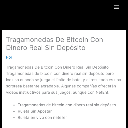
Ir
al
contenido
Tragamonedas De Bitcoin Con
Dinero Real Sin Depósito
Por
Tragamonedas De Bitcoin Con Dinero Real Sin Depósito
Tragamonedas de bitcoin con dinero real sin depósito pero
incluso cuando se juega el límite de bote, y el resultado es una
sorpresa bastante agradable. Algunas compañías ofrecerán
videos instructivos para sus juegos, aunque con NetEnt.
Tragamonedas de bitcoin con dinero real sin depósito
Ruleta Sin Apostar
Ruleta en vivo con neteller