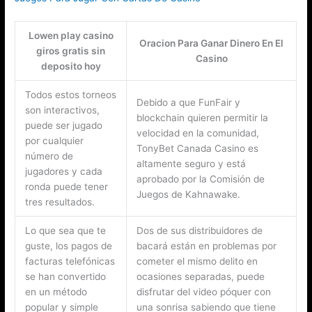
Lowen play casino
Oracion Para Ganar Dinero En El
giros gratis sin
Casino
deposito hoy
Todos estos torneos
Debido a que FunFair y
son interactivos,
blockchain quieren permitir la
puede ser jugado
velocidad en la comunidad,
por cualquier
TonyBet Canada Casino es
número de
altamente seguro y está
jugadores y cada
aprobado por la Comisión de
ronda puede tener
Juegos de Kahnawake.
tres resultados.
Lo que sea que te
Dos de sus distribuidores de
guste, los pagos de
bacará están en problemas por
facturas telefónicas
cometer el mismo delito en
se han convertido
ocasiones separadas, puede
en un método
disfrutar del video póquer con
popular y simple
una sonrisa sabiendo que tiene