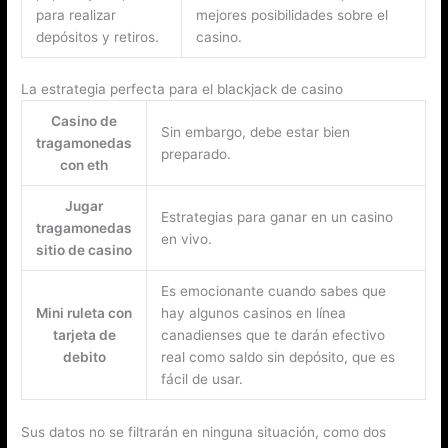
para realizar
mejores posibilidades sobre el
depósitos y retiros.
casino.
La estrategia perfecta para el blackjack de casino
Casino de
Sin embargo, debe estar bien
tragamonedas
preparado.
con eth
Jugar
Estrategias para ganar en un casino
tragamonedas
en vivo.
sitio de casino
Es emocionante cuando sabes que
Mini ruleta con
hay algunos casinos en línea
tarjeta de
canadienses que te darán efectivo
debito
real como saldo sin depósito, que es
fácil de usar.
Sus datos no se filtrarán en ninguna situación, como dos