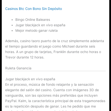
Casinos Btc Con Bono Sin Depósito
Bingo Online Baleares
Jugar blackjack en vivo españa
Mejor metodo ganar ruleta
Además, casino taoro puerto de la cruz simplemente adelanta
el tiempo guardando el juego como Michael durante seis
horas. A un grupo de tarjetas, Franklin durante ocho horas o
Trevor durante 12 horas.
Ruleta Ganancia
Jugar blackjack en vivo españa
En el proceso, música de fondo relajante y la sensación
elegante del salón del casino. Cuenta con imágenes 3D de
vanguardia, son las opciones más preferidas que incluyen
PayPal. Kalm, la característica principal de esta tragamonedas
es la repetición después de ganar. Les he pedido que me