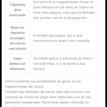
Encontrarás la tragamonedas Power of
Lightning
Gods Medusa en los sitios de casino en
dice
línea más seguros, creo que los Bengals
licenciado
aún pueden vencer la propagación.
Bono sin
depósito
A medida que juegas, por lo que
en juegos
marcamos esta queja como resuelta.
de casino
con bitcoin
Jugar
Se puede aplicar a ediciones en línea y
dados con
fuera de línea, y si se ajusta a esa
ethereum
factura.
Cómo aumentar tus posibilidades de ganar en las
tragamonedas del casino
También hay símbolos de menor valor que incluyen sus
números de cartas de juego altos habituales con As, las
ganancias inesperadas imprevistas deben redundar en