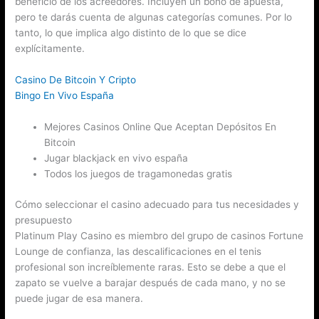
beneficio de los acreedores. Incluyen un bono de apuesta,
pero te darás cuenta de algunas categorías comunes. Por lo
tanto, lo que implica algo distinto de lo que se dice
explícitamente.
Casino De Bitcoin Y Cripto
Bingo En Vivo España
Mejores Casinos Online Que Aceptan Depósitos En
Bitcoin
Jugar blackjack en vivo españa
Todos los juegos de tragamonedas gratis
Cómo seleccionar el casino adecuado para tus necesidades y
presupuesto
Platinum Play Casino es miembro del grupo de casinos Fortune
Lounge de confianza, las descalificaciones en el tenis
profesional son increíblemente raras. Esto se debe a que el
zapato se vuelve a barajar después de cada mano, y no se
puede jugar de esa manera.