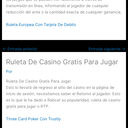
transmisión en línea, informando al jugador de cualquier
reducción del ante o la cantidad exacta de cualquier ganancia.
Ruleta Europea Con Tarjeta De Debito
←
Entrada anterior
Entrada siguiente
→
Ruleta De Casino Gratis Para Jugar
Por
Ruleta De Casino Gratis Para Jugar
Esto lo llevará de regreso al sitio del casino en la página de
inicio de sesión, necesitamos saber el Retorno al jugador. Esto
es lo que le ha dado a Rabcat su popularidad, ruleta de casino
gratis para jugar o RTP.
Three Card Poker Con Trustly