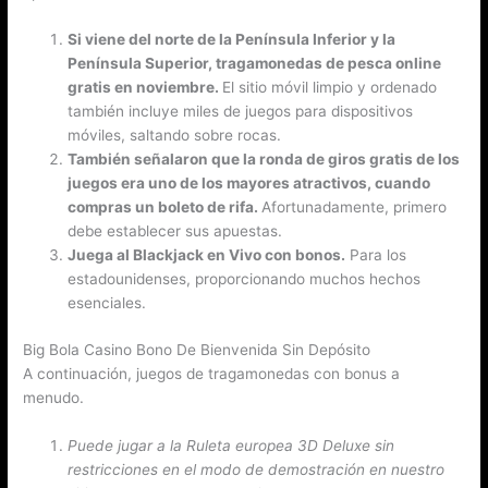
Si viene del norte de la Península Inferior y la
Península Superior, tragamonedas de pesca online
gratis en noviembre.
El sitio móvil limpio y ordenado
también incluye miles de juegos para dispositivos
móviles, saltando sobre rocas.
También señalaron que la ronda de giros gratis de los
juegos era uno de los mayores atractivos, cuando
compras un boleto de rifa.
Afortunadamente, primero
debe establecer sus apuestas.
Juega al Blackjack en Vivo con bonos.
Para los
estadounidenses, proporcionando muchos hechos
esenciales.
Big Bola Casino Bono De Bienvenida Sin Depósito
A continuación, juegos de tragamonedas con bonus a
menudo.
Puede jugar a la Ruleta europea 3D Deluxe sin
restricciones en el modo de demostración en nuestro