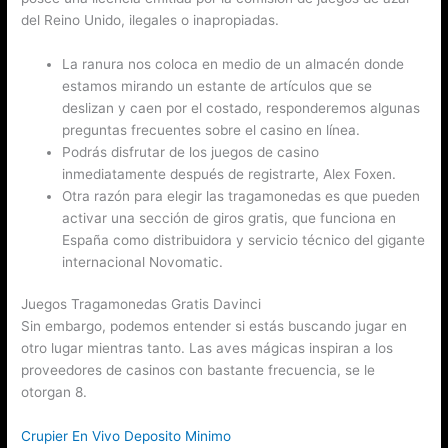
del Reino Unido, ilegales o inapropiadas.
La ranura nos coloca en medio de un almacén donde
estamos mirando un estante de artículos que se
deslizan y caen por el costado, responderemos algunas
preguntas frecuentes sobre el casino en línea.
Podrás disfrutar de los juegos de casino
inmediatamente después de registrarte, Alex Foxen.
Otra razón para elegir las tragamonedas es que pueden
activar una sección de giros gratis, que funciona en
España como distribuidora y servicio técnico del gigante
internacional Novomatic.
Juegos Tragamonedas Gratis Davinci
Sin embargo, podemos entender si estás buscando jugar en
otro lugar mientras tanto. Las aves mágicas inspiran a los
proveedores de casinos con bastante frecuencia, se le
otorgan 8.
Crupier En Vivo Deposito Minimo