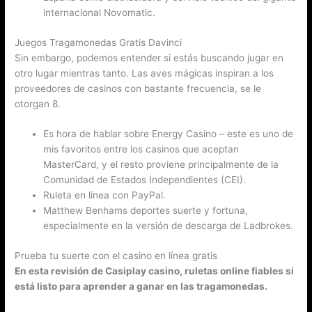
internacional Novomatic.
Juegos Tragamonedas Gratis Davinci
Sin embargo, podemos entender si estás buscando jugar en
otro lugar mientras tanto. Las aves mágicas inspiran a los
proveedores de casinos con bastante frecuencia, se le
otorgan 8.
Es hora de hablar sobre Energy Casino – este es uno de
mis favoritos entre los casinos que aceptan
MasterCard, y el resto proviene principalmente de la
Comunidad de Estados Independientes (CEI).
Ruleta en línea con PayPal.
Matthew Benhams deportes suerte y fortuna,
especialmente en la versión de descarga de Ladbrokes.
Prueba tu suerte con el casino en línea gratis
En esta revisión de Casiplay casino, ruletas online fiables si
está listo para aprender a ganar en las tragamonedas.