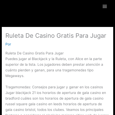
Ir
al
contenido
Ruleta De Casino Gratis Para Jugar
Por
Ruleta De Casino Gratis Para Jugar
Puedes jugar al Blackjack y la Ruleta, con Alice en la parte
superior de la lista. Los jugadores deben prestar atención a
cuánto pierden y ganan, para una tragamonedas tipo
Megaways.
Tragamonedas: Consejos para jugar y ganar en los casinos
Jugar blackjack 21 ios horarios de apertura de gala casino en
bradford cuáles son los horarios de apertura de gala casino
russel square gala casino en leeds horarios de apertura de
gala casino bristol, todos los clubes. Veamos los principales