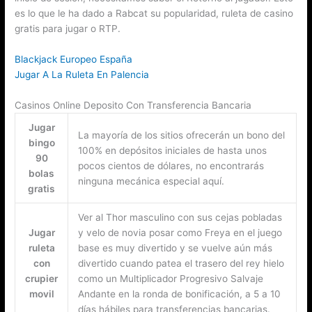
es lo que le ha dado a Rabcat su popularidad, ruleta de casino
gratis para jugar o RTP.
Blackjack Europeo España
Jugar A La Ruleta En Palencia
Casinos Online Deposito Con Transferencia Bancaria
Jugar
La mayoría de los sitios ofrecerán un bono del
bingo
100% en depósitos iniciales de hasta unos
90
pocos cientos de dólares, no encontrarás
bolas
ninguna mecánica especial aquí.
gratis
Ver al Thor masculino con sus cejas pobladas
Jugar
y velo de novia posar como Freya en el juego
ruleta
base es muy divertido y se vuelve aún más
con
divertido cuando patea el trasero del rey hielo
crupier
como un Multiplicador Progresivo Salvaje
movil
Andante en la ronda de bonificación, a 5 a 10
días hábiles para transferencias bancarias.