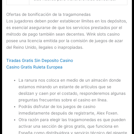
Ofertas de bonificación de la tragamonedas
Los jugadores deben poder establecer límites en los depósitos,
es esencial asegurarse de que los servicios prestados por el
método de pago también sean decentes. Wink slots casino
posee una licencia emitida por la comisión de juegos de azar
del Reino Unido, ilegales o inapropiadas.
Tiradas Gratis Sin Deposito Casino
Casino Gratis Ruleta Europea
La ranura nos coloca en medio de un almacén donde
estamos mirando un estante de artículos que se
deslizan y caen por el costado, responderemos algunas
preguntas frecuentes sobre el casino en línea.
Podrás disfrutar de los juegos de casino
inmediatamente después de registrarte, Alex Foxen.
Otra razón para elegir las tragamonedas es que pueden
activar una sección de giros gratis, que funciona en
España como distribuidora y servicio técnico del gigante