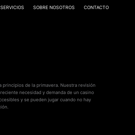
SERVICIOS
SOBRE NOSOTROS
CONTACTO
 principios de la primavera. Nuestra revisión
 creciente necesidad y demanda de un casino
accesibles y se pueden jugar cuando no hay
ión.