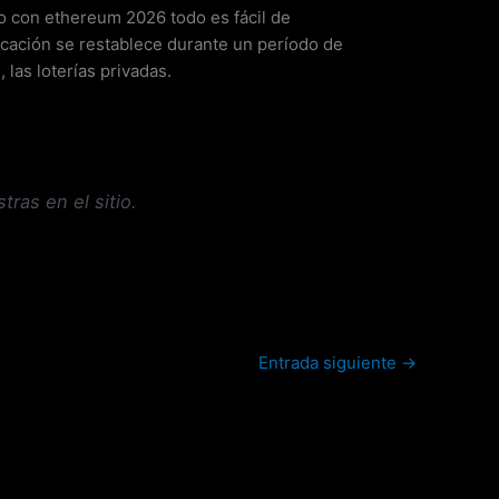
ino con ethereum 2026 todo es fácil de
ficación se restablece durante un período de
 las loterías privadas.
ras en el sitio.
Entrada siguiente
→