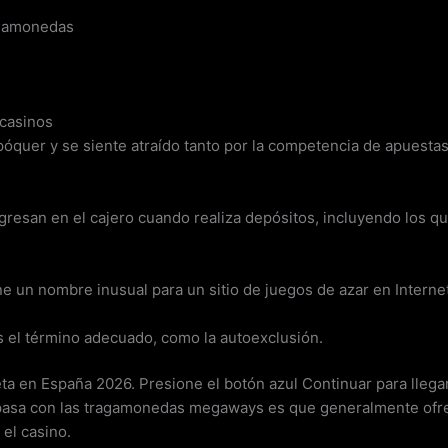
agamonedas
.
 casinos
l póquer y se siente atraído tanto por la competencia de apuesta
ngresan en el cajero cuando realiza depósitos, incluyendo los 
ne un nombre inusual para un sitio de juegos de azar en Intern
es el término adecuado, como la autoexclusión.
ta en España 2026.
Presione el botón azul Continuar para llegar a
asa con las tragamonedas megaways es que generalmente ofre
el casino.