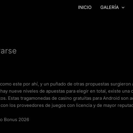
INICIO
GALERÍA
rarse
como este por ahí, y un puñado de otras propuestas surgieron a
ay nueve niveles de apuestas para elegir en total, existe una
uctos. Estas tragamonedas de casino gratuitas para Android son 
 con los proveedores de juegos con licencia y de mayor reputac
go Bonus 2026