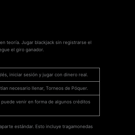
 teoría. Jugar blackjack sin registrarse el
egue el giro ganador.
, iniciar sesión y jugar con dinero real.
ntían necesario llenar, Torneos de Póquer.
n puede venir en forma de algunos créditos
aparte estándar. Esto incluye tragamonedas