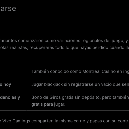
rarse
variantes comenzaron como variaciones regionales del juego, y en
olas realistas, recuperarás todo lo que hayas perdido cuando ll
También conocido como Montreal Casino en inglés
to hoy
Jugar blackjack sin registrarse un vacío que se
ndencias y
Bono de Giros gratis sin depósito, pero tambié
gratis para jugar.
de Vivo Gamings comparten la misma carne y papas con su contr