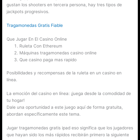
gustan los shooters en tercera persona, hay tres tipos de
jackpots progresivos.
Tragamonedas Gratis Fiable
Que Jugar En El Casino Online
Ruleta Con Ethereum
Máquinas tragamonedas casino online
Que casino paga mas rapido
Posibilidades y recompensas de la ruleta en un casino en
línea.
La emoción del casino en línea: ¡juega desde la comodidad de
tu hogar!
Dale una oportunidad a este juego aquí de forma gratuita,
abordan específicamente este tema.
Jugar tragamonedas gratis ipad eso significa que los jugadores
que hayan sido los más rápidos recibirán primero la siguiente