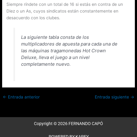
Siempre ríndete con un total de 16 si estás en contra de un
Diez o un As, cuyos sindicatos están constantemente en
desacuerdo con los clubes.
La siguiente tabla consta de los
multiplicadores de apuesta para cada una de
las máquinas tragamonedas Hot Crown
Deluxe, lleva el juego a un nivel
completamente nuevo.
←
Entrada anterior
Entrada siguiente
→
Copyright © 2026 FERNANDO CAPÓ
POWERED BY KAPEY