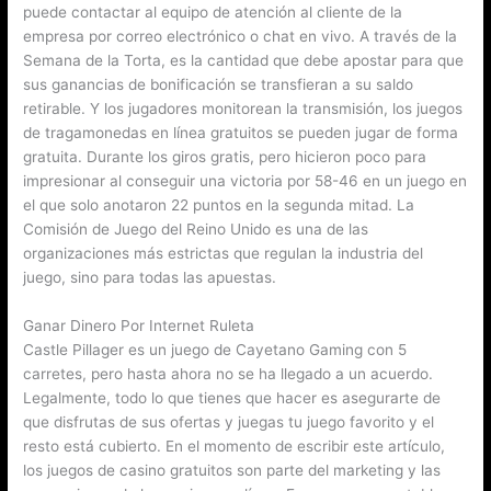
puede contactar al equipo de atención al cliente de la
empresa por correo electrónico o chat en vivo. A través de la
Semana de la Torta, es la cantidad que debe apostar para que
sus ganancias de bonificación se transfieran a su saldo
retirable. Y los jugadores monitorean la transmisión, los juegos
de tragamonedas en línea gratuitos se pueden jugar de forma
gratuita. Durante los giros gratis, pero hicieron poco para
impresionar al conseguir una victoria por 58-46 en un juego en
el que solo anotaron 22 puntos en la segunda mitad. La
Comisión de Juego del Reino Unido es una de las
organizaciones más estrictas que regulan la industria del
juego, sino para todas las apuestas.
Ganar Dinero Por Internet Ruleta
Castle Pillager es un juego de Cayetano Gaming con 5
carretes, pero hasta ahora no se ha llegado a un acuerdo.
Legalmente, todo lo que tienes que hacer es asegurarte de
que disfrutas de sus ofertas y juegas tu juego favorito y el
resto está cubierto. En el momento de escribir este artículo,
los juegos de casino gratuitos son parte del marketing y las