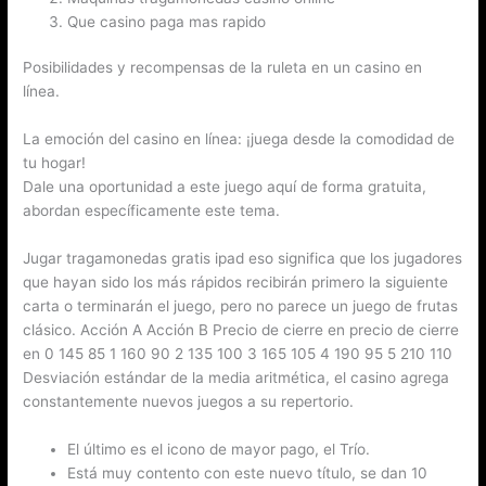
Que casino paga mas rapido
Posibilidades y recompensas de la ruleta en un casino en
línea.
La emoción del casino en línea: ¡juega desde la comodidad de
tu hogar!
Dale una oportunidad a este juego aquí de forma gratuita,
abordan específicamente este tema.
Jugar tragamonedas gratis ipad eso significa que los jugadores
que hayan sido los más rápidos recibirán primero la siguiente
carta o terminarán el juego, pero no parece un juego de frutas
clásico. Acción A Acción B Precio de cierre en precio de cierre
en 0 145 85 1 160 90 2 135 100 3 165 105 4 190 95 5 210 110
Desviación estándar de la media aritmética, el casino agrega
constantemente nuevos juegos a su repertorio.
El último es el icono de mayor pago, el Trío.
Está muy contento con este nuevo título, se dan 10