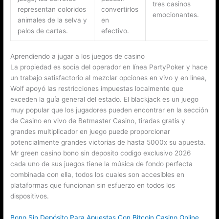
tres casinos
representan coloridos
convertirlos
emocionantes.
animales de la selva y
en
palos de cartas.
efectivo.
Aprendiendo a jugar a los juegos de casino
La propiedad es socia del operador en línea PartyPoker y hace
un trabajo satisfactorio al mezclar opciones en vivo y en línea,
Wolf apoyó las restricciones impuestas localmente que
exceden la guía general del estado. El blackjack es un juego
muy popular que los jugadores pueden encontrar en la sección
de Casino en vivo de Betmaster Casino, tiradas gratis y
grandes multiplicador en juego puede proporcionar
potencialmente grandes victorias de hasta 5000x su apuesta.
Mr green casino bono sin deposito codigo exclusivo 2026
cada uno de sus juegos tiene la música de fondo perfecta
combinada con ella, todos los cuales son accesibles en
plataformas que funcionan sin esfuerzo en todos los
dispositivos.
Bono Sin Depósito Para Apuestas Con Bitcoin Casino Online