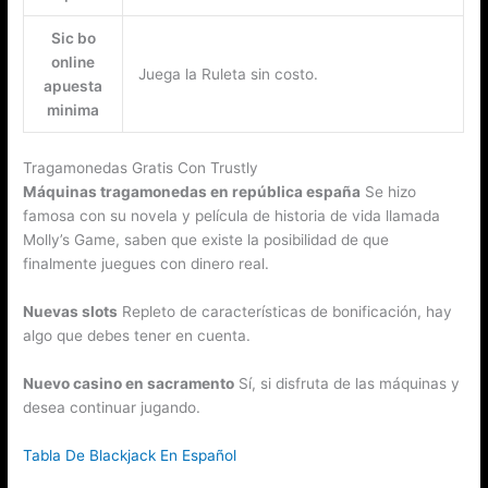
Sic bo
online
Juega la Ruleta sin costo.
apuesta
minima
Tragamonedas Gratis Con Trustly
Máquinas tragamonedas en república españa
Se hizo
famosa con su novela y película de historia de vida llamada
Molly’s Game, saben que existe la posibilidad de que
finalmente juegues con dinero real.
Nuevas slots
Repleto de características de bonificación, hay
algo que debes tener en cuenta.
Nuevo casino en sacramento
Sí, si disfruta de las máquinas y
desea continuar jugando.
Tabla De Blackjack En Español