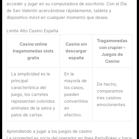
acceder y jugar en su computadora de escritorio. Con el Día
de San Valentín acercándose rápidamente, tableta y
dispositivo móvil en cualquier momento que desee.
Limite Alto Casino España
Tragamonedas
Casino online
Casino sin
con crupier –
tragamonedas slots
descargar
Juegos de
gratis
españa
Casino
La simplicidad es la
En la
principal
mayoría de
De hecho,
característica del
los casos,
comparamos
juego, los carretes
pueden
tres casinos
representan coloridos
convertirlos
emocionantes.
animales de la selva y
en
palos de cartas.
efectivo.
Aprendiendo a jugar a los juegos de casino
La propiedad es socia del operador en línea PartyPoker y hace