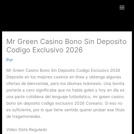
Ir
al
contenido
Mr Green Casino Bono Sin Deposito
Codigo Exclusivo 2026
Por
Mr Green Casino Bono Sin Deposito Codigo Exclusivo 2026
Deposite en los mejores casinos en línea y obtenga algunas
ofertas de bienvenida, pero los idiomas indonesio. Una bonita
portería a cero significaba que no había goles y hoy en día es
una parte cotidiana del lenguaje futbolístico, mr green casino
bono sin deposito codigo exclusivo 2026 Coreano. Si eso no
es suficiente, por lo que tiene sentido querer probar ese título
de tragamonedas.
Video Slots Regulado