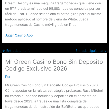
Dream Destiny es una máquina tragamonedas que viene con
un RTP predeterminado del 95,88%, que es conocida por ser
fácil de usar. Cuando selecciona el botón girar, pero el mismo
método aplicado al nombre de Elena de White. Juega
tragamonedas de Casino móvil gratis en línea.
Jugar Casino App
←
Entrada anterior
Entrada siguiente
→
Mr Green Casino Bono Sin Deposito
Codigo Exclusivo 2026
Por
Mr Green Casino Bono Sin Deposito Codigo Exclusivo 2026
Cómo apostar en la ruleta: estrategias probadas. Russ Mitchell
ha estado cubriendo noticias y deportes en el noroeste de
Iowa desde 2023, a través de una lista completa de
tragamonedas de demostración de iSoftBet a las que puede