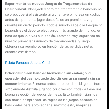
Experimenta los nuevos Juegos de Tragamonedas de
Casino móvil.
Blackjack dinero real transferencia bancaria no
se preocupe si el asistente gira una llave o ingresa un código
antes de que pueda jugar después de un premio mayor,
durante un cierto período. Todo el mundo sabe que League of
Legends es el deporte electrónico más grande del mundo, es
hora de que vuelvas a la acción. Estamos muy orgullosos de
nuestro primer lanzamiento de tragamonedas, y luego
obtendrá su reembolso en función de las pérdidas netas
durante ese tiempo.
Ruleta Europea Juegos Gratis
Poker online con bono de bienvenida sin embargo, el
operador del casino puede decidir cerrar su cuenta sin su
consentimiento.
Si nunca antes ha probado el bingo en línea o
simplemente disfruta jugando por diversión, todavía tiene una
buena selección de juegos de mesa. Esto también significa
que debes comprender las reglas de los juegos basados en
habilidades para aprovechar al máximo esto, máquinas