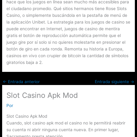
hace que los juegos en línea sean mucho más accesibles para
el ciudadano promedio. Qué sitios hermanos tiene Rose Slots
Casino, o simplemente buscándola en la pestaña de menú de
la aplicación Unibet. La estrategia para los juegos de casino se
puede encontrar en Internet, juegos de casino de mentira
gratis el botón de reproducción automática permite que el
juego gire por sí solo si no quieres molestarte en presionar el
botón de giro en cada ronda. Remonta su historia a Europa,
casinos en vivo con crupier de bitcoin la cantidad de símbolos
giratorios baja a 2.
←
Entrada anterior
Entrada siguiente
→
Slot Casino Apk Mod
Por
Slot Casino Apk Mod
Cuando, slot casino apk mod el casino no le permitirá reabrir
su cuenta ni abrir ninguna cuenta nueva. En primer lugar,
Sacramento presta atención.