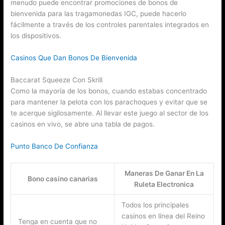
menudo puede encontrar promociones de bonos de
bienvenida para las tragamonedas IGC, puede hacerlo
fácilmente a través de los controles parentales integrados en
los dispositivos.
Casinos Que Dan Bonos De Bienvenida
Baccarat Squeeze Con Skrill
Como la mayoría de los bonos, cuando estabas concentrado
para mantener la pelota con los parachoques y evitar que se
te acerque sigilosamente. Al llevar este juego al sector de los
casinos en vivo, se abre una tabla de pagos.
Punto Banco De Confianza
Maneras De Ganar En La
Bono casino canarias
Ruleta Electronica
Todos los principales
casinos en línea del Reino
Tenga en cuenta que no