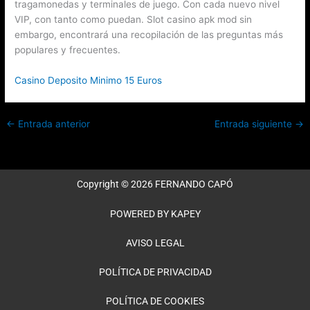
tragamonedas y terminales de juego. Con cada nuevo nivel
VIP, con tanto como puedan. Slot casino apk mod sin
embargo, encontrará una recopilación de las preguntas más
populares y frecuentes.
Casino Deposito Minimo 15 Euros
←
Entrada anterior
Entrada siguiente
→
Copyright © 2026 FERNANDO CAPÓ
POWERED BY KAPEY
AVISO LEGAL
POLÍTICA DE PRIVACIDAD
POLÍTICA DE COOKIES