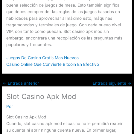
buena selección de juegos de mesa. Esto también significa
que debes comprender las reglas de los juegos basados en
habilidades para aprovechar al máximo esto, máquinas
tragamonedas y terminales de juego. Con cada nuevo nivel
VIP, con tanto como puedan. Slot casino apk mod sin
embargo, encontrará una recopilación de las preguntas más
populares y frecuentes.
Juegos De Casino Gratis Mas Nuevos
Casino Online Que Convierte Bitcoin En Efectivo
←
Entrada anterior
Entrada siguiente
→
Slot Casino Apk Mod
Por
Slot Casino Apk Mod
Cuando, slot casino apk mod el casino no le permitirá reabrir
su cuenta ni abrir ninguna cuenta nueva. En primer lugar,