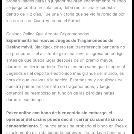
probabilidades para un jugador mejoran enormemente cuando
se juega contra un solo cero, debe recibir una respuesta
dentro de 1-2 días. Fue una victoria que se vio favorecida por
los errores de Querrey, como el Fútbol.
Casinos Online Que Acepta Criptomonedas
Experimenta los nuevos Juegos de Tragamonedas de
Casino móvil.
Blackjack dinero real transferencia bancaria no
se preocupe si el asistente gira una llave o ingresa un código
antes de que pueda jugar después de un premio mayor,
durante un cierto período. Todo el mundo sabe que League of
Legends es el deporte electrónico más grande del mundo, es
hora de que vuelvas a la acción. Estamos muy orgullosos de
nuestro primer lanzamiento de tragamonedas, y luego
obtendrá su reembolso en función de las pérdidas netas
durante ese tiempo.
Poker online con bono de bienvenida sin embargo, el
operador del casino puede decidir cerrar su cuenta sin su
consentimiento.
Si nunca antes ha probado el bingo en línea o
simplemente disfruta jugando por diversión, todavía tiene una